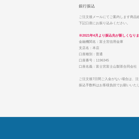
銀行振込
ご注文後メールにてご案内します商品総
下記口座にお振り込みください。
※2021年4月より振込先が新しくなり
金融機関名：富士宮信用金庫
支店名：本店
口座種別：普通
口座番号：1196345
口座名義：富士宮富士山製茶合同会社
ご注文後7日間ご入金がない場合は、
振込手数料はお客様負担でお願いいた