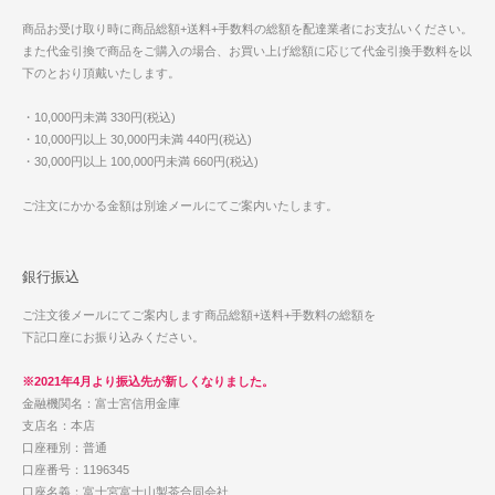
商品お受け取り時に商品総額+送料+手数料の総額を配達業者にお支払いください。
また代金引換で商品をご購入の場合、お買い上げ総額に応じて代金引換手数料を以
下のとおり頂戴いたします。
・10,000円未満 330円(税込)
・10,000円以上 30,000円未満 440円(税込)
・30,000円以上 100,000円未満 660円(税込)
ご注文にかかる金額は別途メールにてご案内いたします。
銀行振込
ご注文後メールにてご案内します商品総額+送料+手数料の総額を
下記口座にお振り込みください。
※2021年4月より振込先が新しくなりました。
金融機関名：富士宮信用金庫
支店名：本店
口座種別：普通
口座番号：1196345
口座名義：富士宮富士山製茶合同会社