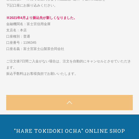
下記口座にお振り込みください。
※2021年4月より振込先が新しくなりました。
金融機関名：富士宮信用金庫
支店名：本店
口座種別：普通
口座番号：1196345
口座名義：富士宮富士山製茶合同会社
ご注文後7日間ご入金がない場合は、注文を自動的にキャンセルとさせていただき
ます。
振込手数料はお客様負担でお願いいたします。
"HARE TOKIDOKI OCHA" ONLINE SHOP