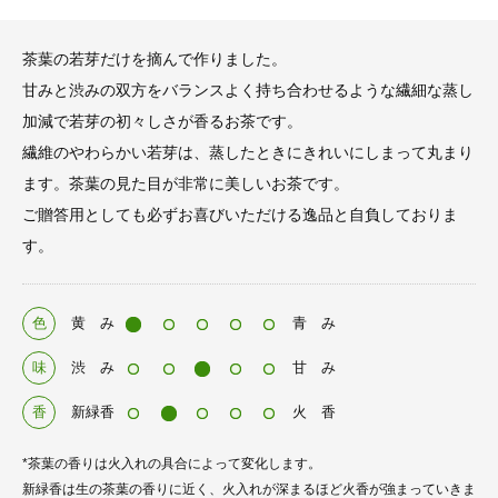
茶葉の若芽だけを摘んで作りました。
甘みと渋みの双方をバランスよく持ち合わせるような繊細な蒸し
加減で若芽の初々しさが香るお茶です。
繊維のやわらかい若芽は、蒸したときにきれいにしまって丸まり
ます。茶葉の見た目が非常に美しいお茶です。
ご贈答用としても必ずお喜びいただける逸品と自負しておりま
す。
色
黄 み
青 み
味
渋 み
甘 み
香
新緑香
火 香
*茶葉の香りは火入れの具合によって変化します。
新緑香は生の茶葉の香りに近く、火入れが深まるほど火香が強まっていきま