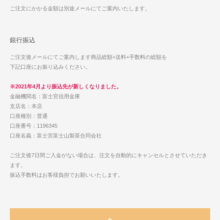
ご注文にかかる金額は別途メールにてご案内いたします。
銀行振込
ご注文後メールにてご案内します商品総額+送料+手数料の総額を
下記口座にお振り込みください。
※2021年4月より振込先が新しくなりました。
金融機関名：富士宮信用金庫
支店名：本店
口座種別：普通
口座番号：1196345
口座名義：富士宮富士山製茶合同会社
ご注文後7日間ご入金がない場合は、注文を自動的にキャンセルとさせていただき
ます。
振込手数料はお客様負担でお願いいたします。