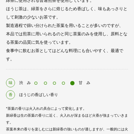
緑茶に使用される普通煎茶を使用しています。
ほうじ茶は、緑茶をさらに焙じるため香ばしく、味もあっさりと
して刺激の少ないお茶です。
製造過程で篩い分けられた茶葉を用いることが多いのですが、
本品では煎茶に用いられるのと同じ茶葉のみを使用し、原料とな
る茶葉の品質に気を使っています。
食事中に飲むお茶としてはどんな料理にも合いやすく、最適で
す。
味
渋 み
甘 み
香
ほうじの香ばしい香り
*茶葉の香りは火入れの具合によって変化します。
新緑香は生の茶葉の香りに近く、火入れが深まるほど火香が強まっていきま
す。
茶葉本来の香りを楽しむには新緑香の強いものが適しますが、一般的には火