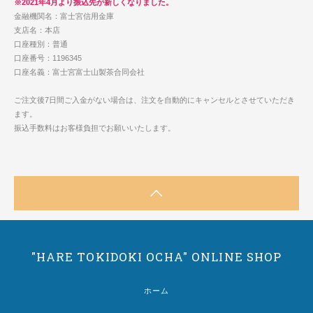
※2021年4月より振込先が新しくなりました。
金融機関名：富士宮信用金庫
支店名：本店
口座種別：普通
口座番号：1196345
口座名義：富士宮富士山製茶合同会社
ご注文後7日間ご入金がない場合は、注文を自動的にキャンセルとさせていただき
ます。
振込手数料はお客様負担でお願いいたします。
"HARE TOKIDOKI OCHA" ONLINE SHOP
ホーム